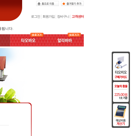
로그인
│
회원가입
│
장바구니
│
고객센터
용됩니다.
225.00원